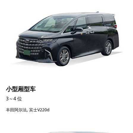
小型厢型车
3～4 位
丰田阿尔法, 宾士V220d