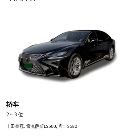
轿车
2～3 位
丰田皇冠, 雷克萨斯LS500, 宾士S580