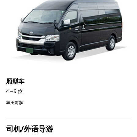
厢型车
4～9 位
丰田海狮
司机/外语导游