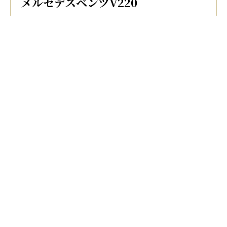
メルセデスベンツV220
ラグジュアリーミニバン
推奨人数 5名、積載スーツケース5個
トヨタハイエース
バン、パッセンジャーバン
推奨人数 9名、積載スーツケース9個