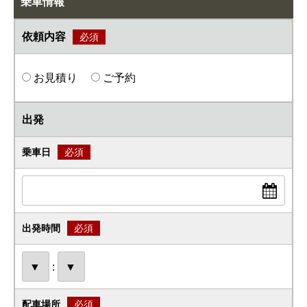
乗車情報
依頼内容
必須
お見積り
ご予約
出発
乗車日
必須
出発時間
必須
:
配車場所
必須