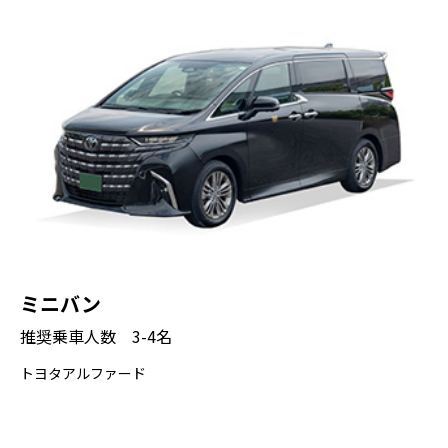
浅草寺
停車時間： 60分
写真撮影： 可能
浅草寺は、東京で最も古いお寺です。
その歴史は628年に遡ります。浅草の漁師が
観音様の小さな像を網で引き上げたことが始
まりとされ、村人たちがその起源を知らぬま
ま、像のために小さなお寺を建てました。像
は645年以来、僧侶の助言により密閉された
ミニバン
厨子の中に秘仏として安置されています。
推奨乗車人数 3-4名
1868年の神仏分離令の際に一度だけ政府の役
トヨタアルファード
人によって開帳されました。その後、有力な
武士の信仰を集め、17世紀初頭には徳川将軍
家の祈願所となります。第二次世界大戦で主