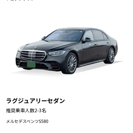
停車時間： 30分
写真撮影： 可能
（車窓から観光）皇居は、日本の天皇皇后両
陛下がお住まいになっている場所で、広大な
敷地は豊かな自然に囲まれています。かつて
江戸時代に徳川家が築いた江戸城の跡地でも
あり、日本の歴史と文化を象徴する場所とし
て大切にされています。お濠や石垣、広々と
した庭園など、日本の伝統的な風景を見るこ
とができます。
ラグジュアリーセダン
国会議事堂（車窓）
推奨乗車人数2-3名
（車窓から観光）国会議事堂は1936年に建て
メルセデスベンツS580
られ、1945年の空襲を生き延びた数少ない東
京の建物の一つです。