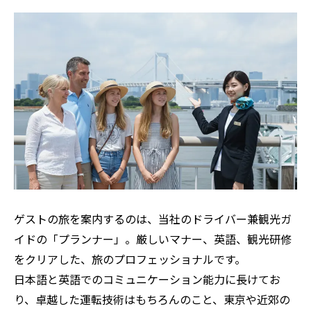
写真撮影： 可能
（車窓から観光）有名なスクランブル交差点
では、無数の人々が一斉に交差する、迫力あ
る光景を体験できます。まるで人の波が押し
寄せるかのようなその景色は、このツアーで
最もエキサイティングなハイライトの一つで
す。
代官山
停車時間： 30分
写真撮影： 可能
ゲストの旅を案内するのは、当社のドライバー兼観光ガ
代官山と中目黒には、数多くのブティックや
イドの「プランナー」。厳しいマナー、英語、観光研修
カフェが立ち並びます。都心よりも落ち着い
をクリアした、旅のプロフェッショナルです。
た雰囲気で、ゆったりとした時間を過ごせま
日本語と英語でのコミュニケーション能力に長けてお
す。
り、卓越した運転技術はもちろんのこと、東京や近郊の