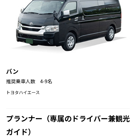
原宿は、日本の若者文化を深く知るのに最適
な場所です。ユニークなファッションや、個
性的なデザインの建物を見ることができま
す。
明治神宮
停車時間： 60分
写真撮影： 可能
バン
明治神宮は、都心の喧騒から離れた、穏やか
推奨乗車人数 4-9名
で心地よい空間です。土日には、伝統的な日
本の結婚式を見かけることがあるかもしれま
トヨタハイエース
せん。
渋谷スクランブル交差点
プランナー（専属のドライバー兼観光
停車時間： 30分
ガイド）