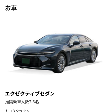
は、江戸時代に大名屋敷や鴨場として使われ
お車
ていた歴史ある庭園です。その後、皇室の離
宮となり、現在は一般公開されています。海
水を引いた潮入の池や、四季折々の花々が美
しい風景を織りなし、都会の喧騒を忘れさせ
てくれます。
銀座
停車時間： 60分
写真撮影： 可能
（車窓から観光）銀座には、個性的なブティ
ックやギャラリー、伝統工芸品を扱う店、そ
して最先端の建築物が立ち並びます。多種多
エクゼクティブセダン
様なレストランも豊富に揃っています。
推奨乗車人数2-3名
トヨタクラウン
皇居