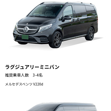
要な建物のほとんどを失いましたが、本堂は
1958年に、五重塔は1973年に再建されまし
た。
表参道
停車時間： 30分
写真撮影： 可能
（車窓から観光）表参道には、世界を代表す
る建築家が設計した建物が点在し、数々の有
ラグジュアリーミニバン
名ブランド店が軒を連ねています。
推奨乗車人数 3-4名
メルセデスベンツ V220d
原宿
停車時間： 30分
写真撮影： 可能