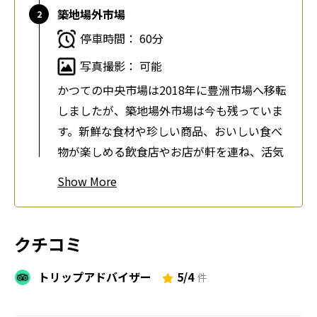
築地場外市場
停車時間： 60分
写真撮影： 可能
かつての中央市場は2018年に豊洲市場へ移転
しましたが、築地場外市場は今も残っていま
す。新鮮な食材や珍しい商品、おいしい食べ
物が楽しめる飲食店やお店が軒を連ね、活気
あふれる雰囲気を満喫できます。（日曜、水
Show
曜、祝日は休業している店舗もあります）
浜離宮恩賜庭園
クチコミ
停車時間： 60分
トリップアドバイザー
5/4
写真撮影： 可能
件
築地場外市場からほど近い場所にある浜離宮