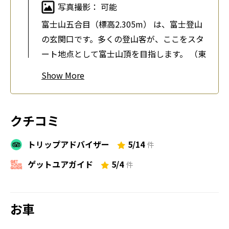
写真撮影： 可能
富士山五合目（標高2.305m） は、富士登山
の玄関口です。多くの登山客が、ここをスタ
ート地点として富士山頂を目指します。 （東
京から富士山五合目までは2時間かかりま
Show
す）
富士山
クチコミ
滞在時間： 5時間
トリップアドバイザー
5/14
写真撮影： 可能
件
富士山の五合目からトレッキングがスタート
ゲットユアガイド
5/4
件
します。ガイドが、比較的登りやすい「吉田
ルート」で七合目（標高2,700m）までご案
お車
内します、富士山の大自然を気軽に満喫でき
る安心のツアーです。「せっかくなら日本最