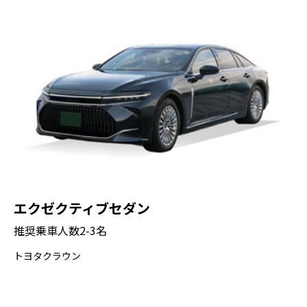
高峰の山頂まで登りきりたい！」というご希
望がございましたら、山頂を目指すプランへ
の変更も喜んで承りますので、どうぞ安心し
てお任せください。
お送り（都内のホテル、駅、店舗、ご自宅な
ど）
エクゼクティブセダン
推奨乗車人数2-3名
トヨタクラウン