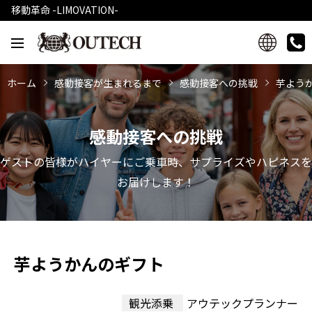
移動革命 -LIMOVATION-
ホーム
感動接客が生まれるまで
感動接客への挑戦
芋よう
感動接客への挑戦
ゲストの皆様がハイヤーにご乗車時、サプライズやハピネスを
お届けします！
芋ようかんのギフト
観光添乗
アウテックプランナー