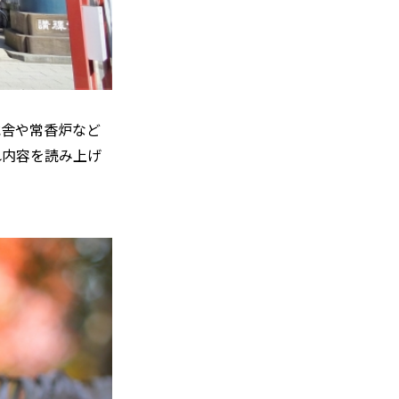
水舎や常香炉など
れ内容を読み上げ