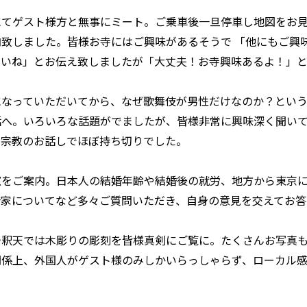
にてゲスト様方と無事にミート。ご乗車後一旦停車し地図をお
致しました。皆様お寺にはご興味があるそうで 「他にもご興
さいね」とお伝え致しましたが「大丈夫！お寺興味あるよ！」
になっていただいてから、なぜ歌舞伎が男性だけなのか？とい
話へ。いろいろな話題がでましたが、皆様非常に興味深く聞い
で宗教のお話しでほぼ持ち切りでした。
窓をご案内。日本人の結婚年齢や結婚後の就労、地方から東京
借家についてなど多々ご質問いただき、自身の意見を交えてお答
帝釈天では木彫りの彫刻を皆様真剣にご覧に。たくさんお写真
関係上、外国人がゲスト様のみしかいらっしゃらず、ローカル