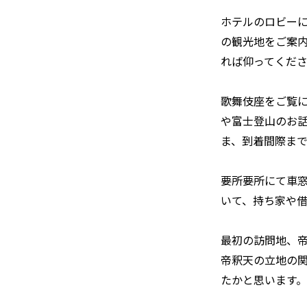
ホテルのロビー
の観光地をご案内
れば仰ってくだ
歌舞伎座をご覧
や富士登山のお
ま、到着間際ま
要所要所にて車
いて、持ち家や
最初の訪問地、
帝釈天の立地の
たかと思います。