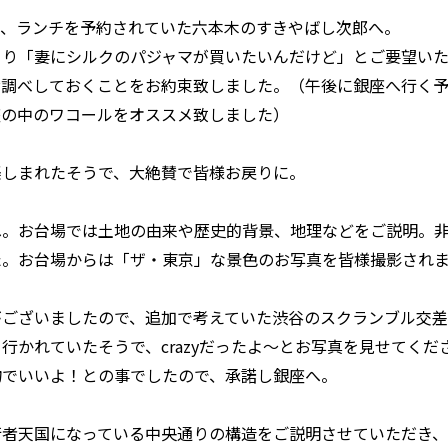
て、ランチを予約されていた六本木のすきやばし次郎へ。
より「妻にシルクのパジャマが買いたいんだけど」とご要望い
お調べしておくことをお約束致しました。（午後に銀座へ行く
座の中のワコールをオススメ致しました）
楽しまれたそうで、大絶賛で皆様お戻りに。
へ。お台場では土地の由来や歴史的背景、地理などをご説明。
た。お台場からは「ザ・東京」な景色のお写真を皆様撮影され
がございましたので、追加で考えていた渋谷のスクランブル交
行かれていたそうで、crazyだったよ～とお写真を見せてくだ
物でいいよ！との事でしたので、承諾し銀座へ。
行者天国になっている中央通りの構造をご説明させていただき