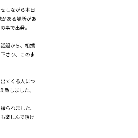
見せしながら本日
味がある場所があ
との事で出発。
う話題から、相撲
て下さり、このま
に出てくる人につ
え致しました。
も撮られました。
感も楽しんで頂け