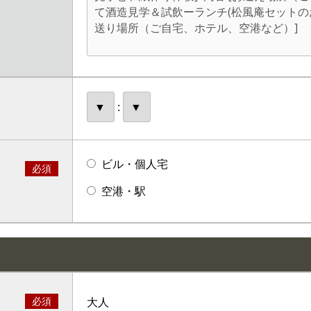
:
ビル・個人宅
必須
空港・駅
必須
大人