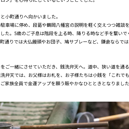
宮と小町通りへ向かいました。
の駐車場に停め、段葛や鶴岡八幡宮の説明を軽く交えつつ雑談
ました。5歳のご子息は階段を上る時、降りる時など手を繋いで
小町通りでは大仏饅頭やお団子、鳩サブレーなど、鎌倉ならでは
チをご一緒にさせていただき、銭洗弁天へ。道中、狭い道を通
銭洗弁天では、お父様はお札を、お子様たちは小銭を「これで
、ご家族全員で金運アップを願う賑やかなひとときとなりまし