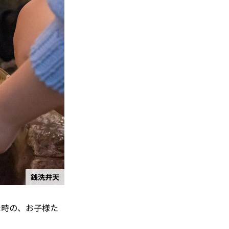
銭洗弁天
た時の、お子様た