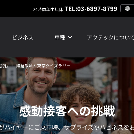
TEL:03-6897-8799
24時間年中無休
ビジネス
車種
アウテックについ
挑戦
鎌倉散策と東京クイズラリー
感動接客への挑戦
がハイヤーにご乗車時、サプライズやハピネスを