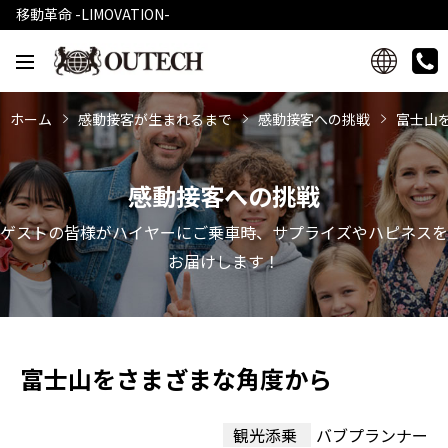
移動革命 -LIMOVATION-
ホーム
感動接客が生まれるまで
感動接客への挑戦
富士山
感動接客への挑戦
ゲストの皆様がハイヤーにご乗車時、サプライズやハピネスを
お届けします！
富士山をさまざまな角度から
観光添乗
バブプランナー