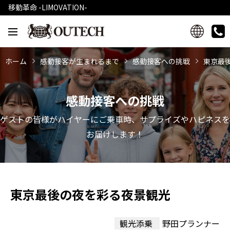
移動革命 -LIMOVATION-
ホーム
感動接客が生まれるまで
感動接客への挑戦
東京最
感動接客への挑戦
ゲストの皆様がハイヤーにご乗車時、サプライズやハピネスを
お届けします！
東京最後の夜を彩る夜景観光
観光添乗
野田プランナー