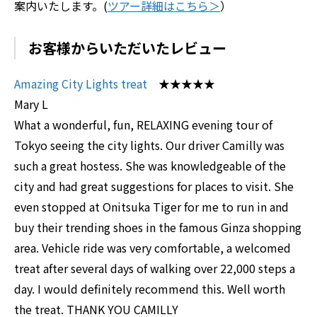
案内いたします。(
ツアー詳細はこちら＞
）
お客様からいただいたレビュー
Amazing City Lights treat
★★★★★
Mary L
What a wonderful, fun, RELAXING evening tour of
Tokyo seeing the city lights. Our driver Camilly was
such a great hostess. She was knowledgeable of the
city and had great suggestions for places to visit. She
even stopped at Onitsuka Tiger for me to run in and
buy their trending shoes in the famous Ginza shopping
area. Vehicle ride was very comfortable, a welcomed
treat after several days of walking over 22,000 steps a
day. I would definitely recommend this. Well worth
the treat. THANK YOU CAMILLY