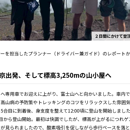
２日間にかけて登
アーを担当したプランナー（ドライバー兼ガイド）のレポート
京出発、そして標高3,250mの山小屋へ
ルへ専用車でお迎えに上がり、富士山へと向かいました。車内
て高山病の予防策やトレッキングのコツをリラックスした雰囲
5合目に到着後、身支度を整えて12:00頃に登山を開始しまし
合目から登山開始。最初は快調でしたが、標高が上がるにつれゲ
）が見られましたので、酸素吸引を促しながら歩行ペースを落