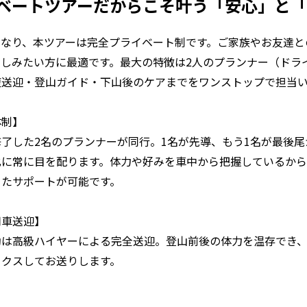
ライベートツアーだからこそ叶う「安心」と
異なり、本ツアーは完全プライベート制です。ご家族やお友達と
楽しみたい方に最適です。最大の特徴は2人のプランナー（ドラ
復送迎・登山ガイド・下山後のケアまでをワンストップで担当
体制】
了した2名のプランナーが同行。1名が先導、もう1名が最後
化に常に目を配ります。体力や好みを車中から把握しているか
ったサポートが可能です。
用車送迎】
動は高級ハイヤーによる完全送迎。登山前後の体力を温存でき
ックスしてお送りします。