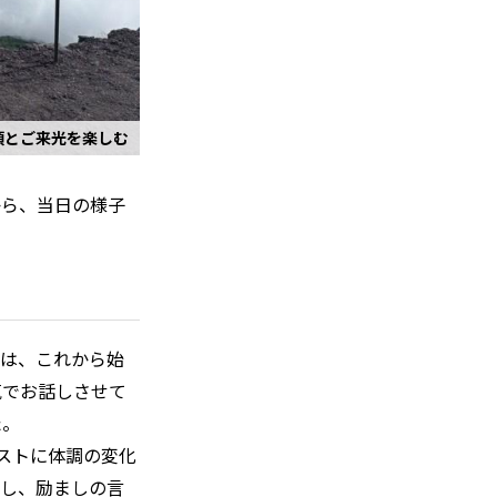
頂とご来光を楽しむ
から、当日の様子
では、これから始
気でお話しさせて
た。
ストに体調の変化
とし、励ましの言