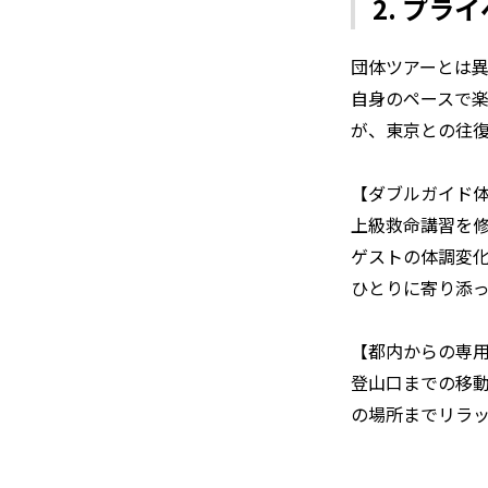
2. プ
団体ツアーとは
自身のペースで
が、東京との往
【ダブルガイド
上級救命講習を修
ゲストの体調変
ひとりに寄り添
【都内からの専
登山口までの移
の場所までリラ