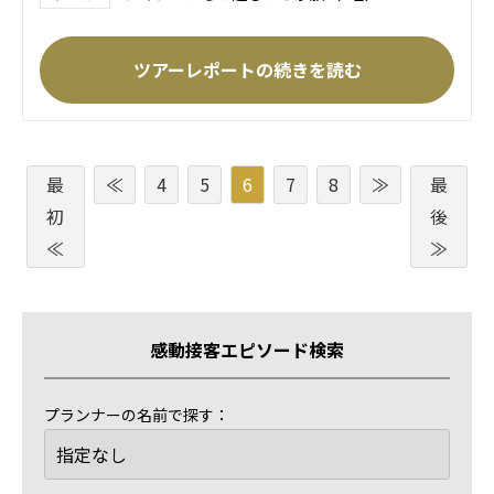
ツアーレポートの続きを読む
最
≪
4
5
6
7
8
≫
最
初
後
≪
≫
感動接客エピソード検索
プランナーの名前で探す：