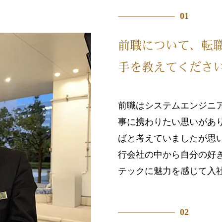
01
前職について、転
手を教えてくださ
前職はシステムエンジニ
事に携わりたい思いがあり
ばと考えていましたが思
行会社の中から自分の好
テックに魅力を感じて入
02