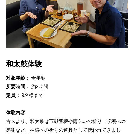
和太鼓体験
対象年齢：
全年齢
所要時間：
約2時間
定員：
9名様まで
体験内容
古来より、和太鼓は五穀豊穣や雨乞いの祈り、収穫への
感謝など、神様への祈りの道具として使われてきまし