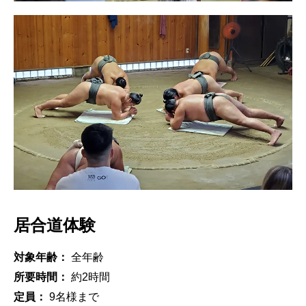
居合道体験
対象年齢：
全年齢
所要時間：
約2時間
定員：
9名様まで