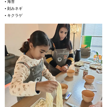
• 海苔
• 刻みネギ
• キクラゲ