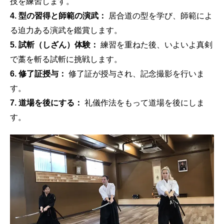
技を練習します。
4. 型の習得と師範の演武：
居合道の型を学び、師範によ
る迫力ある演武を鑑賞します。
5. 試斬（しざん）体験：
練習を重ねた後、いよいよ真剣
で藁を斬る試斬に挑戦します。
6. 修了証授与：
修了証が授与され、記念撮影を行いま
す。
7. 道場を後にする：
礼儀作法をもって道場を後にしま
す。