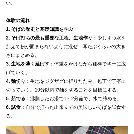
い。
体験の流れ
1. そばの歴史と基礎知識を学ぶ
2. そば打ちの最も重要な工程、生地作り：
少しずつ水を
加えて粉が固まらないように混ぜ、耳たぶくらいの大き
さにまとめる。
3. 生地を薄く延ばす：
体重をかけながら麺棒で均一に広
げていく。
4. 麺切り：
生地をジグザグに折りたたみ、包丁で丁寧に
切っていく。10分以内で麺を切ることを目標にする。
5. 茹でる：
沸騰したお湯で1～2分茹で、水で締める。
6. 試食：
自分で打った出来立ての美味しいそばを試食す
る。